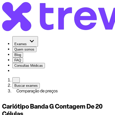
Exames
Quem somos
Blog
FAQ
Consultas Médicas
Buscar exames
Comparação de preços
Cariótipo Banda G Contagem De 20
Células