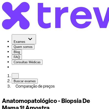
Exames
Quem somos
Blog
FAQ
Consultas Médicas
Buscar exames
Comparação de preços
Anatomopatológico - Biopsia De
Mama 1ª Amostra