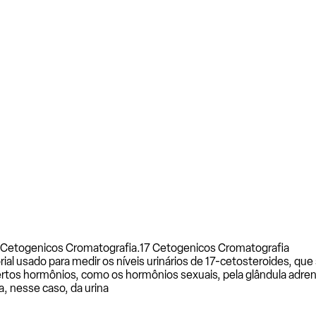
 Cetogenicos Cromatografia.
17 Cetogenicos Cromatografia
al usado para medir os níveis urinários de 17-cetosteroides, qu
tos hormônios, como os hormônios sexuais, pela glândula adrenal
a, nesse caso, da urina