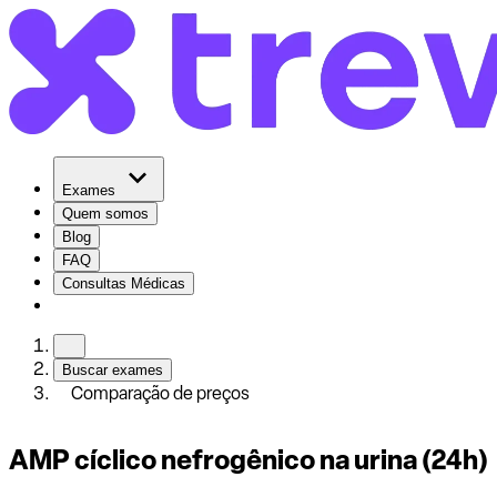
Exames
Quem somos
Blog
FAQ
Consultas Médicas
Buscar exames
Comparação de preços
AMP cíclico nefrogênico na urina (24h)