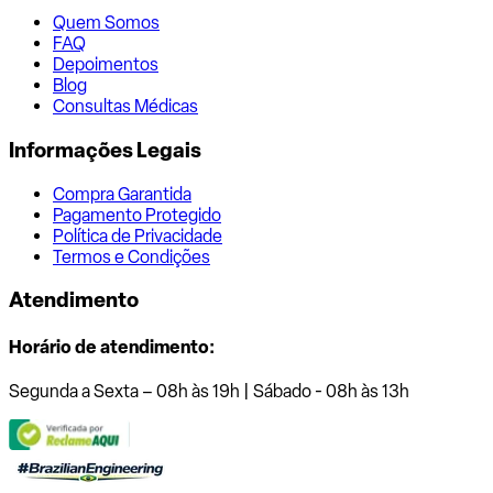
Quem Somos
FAQ
Depoimentos
Blog
Consultas Médicas
Informações Legais
Compra Garantida
Pagamento Protegido
Política de Privacidade
Termos e Condições
Atendimento
Horário de atendimento:
Segunda a Sexta – 08h às 19h | Sábado - 08h às 13h