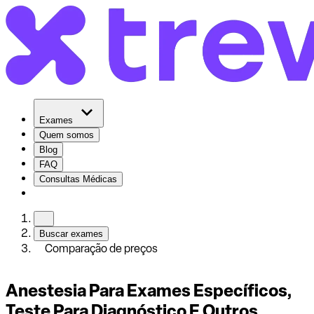
Exames
Quem somos
Blog
FAQ
Consultas Médicas
Buscar exames
Comparação de preços
Anestesia Para Exames Específicos,
Teste Para Diagnóstico E Outros