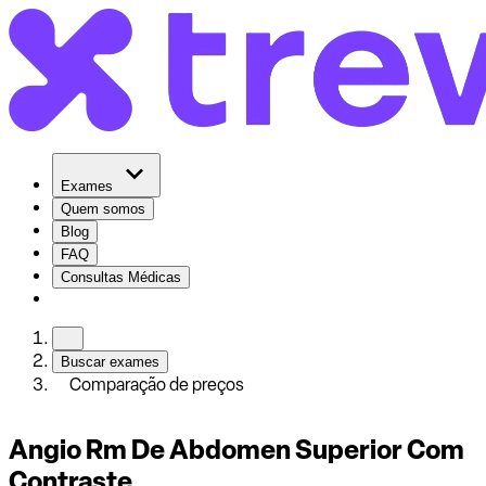
Exames
Quem somos
Blog
FAQ
Consultas Médicas
Buscar exames
Comparação de preços
Angio Rm De Abdomen Superior Com
Contraste