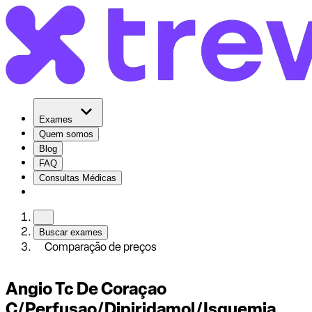
Exames
Quem somos
Blog
FAQ
Consultas Médicas
Buscar exames
Comparação de preços
Angio Tc De Coraçao
C/Perfusao/Dipiridamol/Isquemia