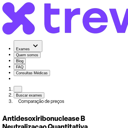
Exames
Quem somos
Blog
FAQ
Consultas Médicas
Buscar exames
Comparação de preços
Antidesoxiribonuclease B
Neutralizacao Quantitativa