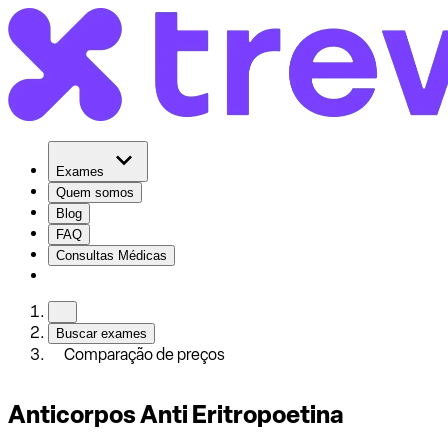
Exames
Quem somos
Blog
FAQ
Consultas Médicas
Buscar exames
Comparação de preços
Anticorpos Anti Eritropoetina