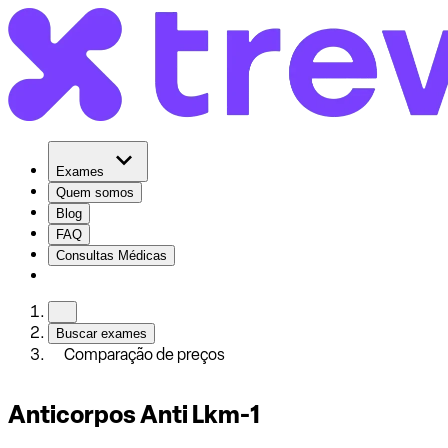
Exames
Quem somos
Blog
FAQ
Consultas Médicas
Buscar exames
Comparação de preços
Anticorpos Anti Lkm-1