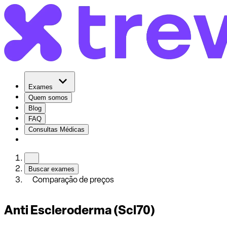
Exames
Quem somos
Blog
FAQ
Consultas Médicas
Buscar exames
Comparação de preços
Anti Escleroderma (Scl70)