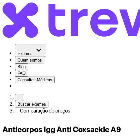
Exames
Quem somos
Blog
FAQ
Consultas Médicas
Buscar exames
Comparação de preços
Anticorpos Igg Anti Coxsackie A9