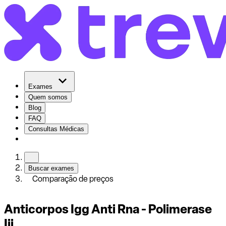
Exames
Quem somos
Blog
FAQ
Consultas Médicas
Buscar exames
Comparação de preços
Anticorpos Igg Anti Rna - Polimerase
Iii