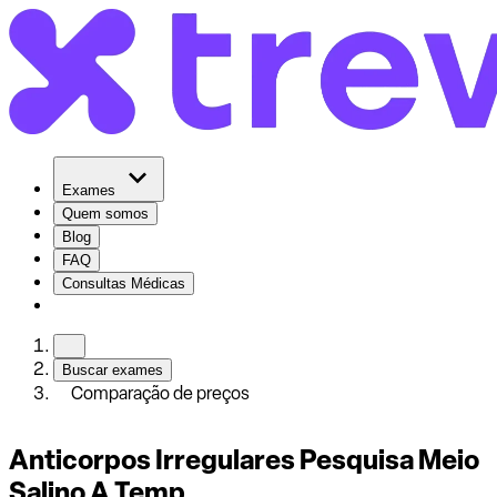
Exames
Quem somos
Blog
FAQ
Consultas Médicas
Buscar exames
Comparação de preços
Anticorpos Irregulares Pesquisa Meio
Salino A Temp