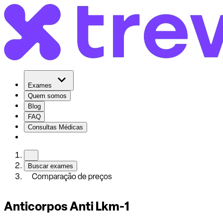
Exames
Quem somos
Blog
FAQ
Consultas Médicas
Buscar exames
Comparação de preços
Anticorpos Anti Lkm-1