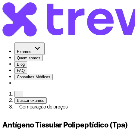
Exames
Quem somos
Blog
FAQ
Consultas Médicas
Buscar exames
Comparação de preços
Antígeno Tissular Polipeptídico (Tpa)