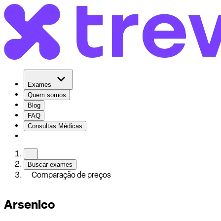
Exames
Quem somos
Blog
FAQ
Consultas Médicas
Buscar exames
Comparação de preços
Arsenico