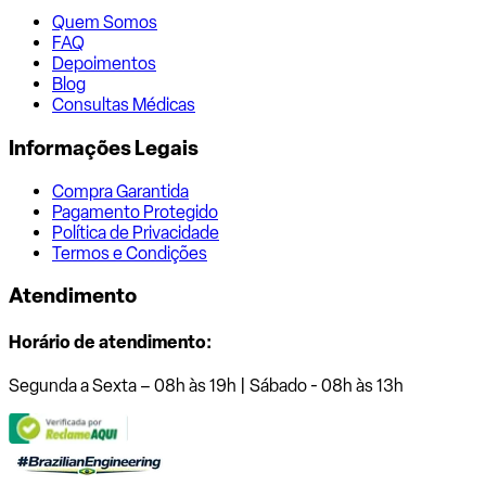
Quem Somos
FAQ
Depoimentos
Blog
Consultas Médicas
Informações Legais
Compra Garantida
Pagamento Protegido
Política de Privacidade
Termos e Condições
Atendimento
Horário de atendimento:
Segunda a Sexta – 08h às 19h | Sábado - 08h às 13h