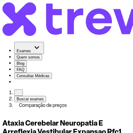
Exames
Quem somos
Blog
FAQ
Consultas Médicas
Buscar exames
Comparação de preços
Ataxia Cerebelar Neuropatia E
Arreflexia Vestibular Expansao Rfc1