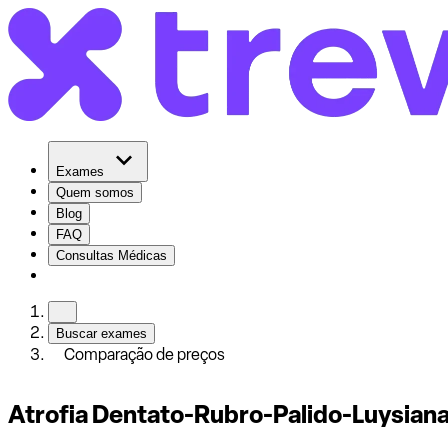
Exames
Quem somos
Blog
FAQ
Consultas Médicas
Buscar exames
Comparação de preços
Atrofia Dentato-Rubro-Palido-Luysiana