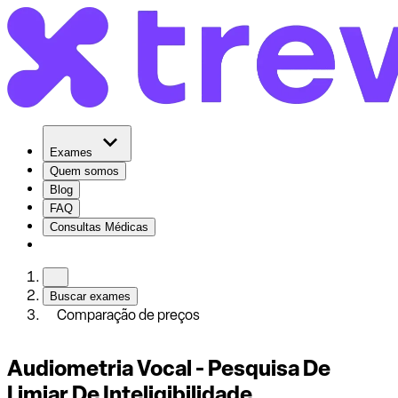
Exames
Quem somos
Blog
FAQ
Consultas Médicas
Buscar exames
Comparação de preços
Audiometria Vocal - Pesquisa De
Limiar De Inteligibilidade