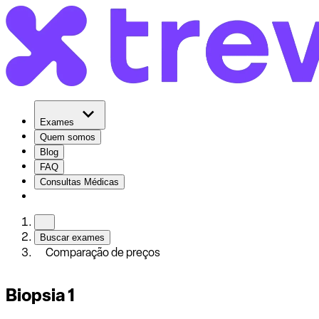
Exames
Quem somos
Blog
FAQ
Consultas Médicas
Buscar exames
Comparação de preços
Biopsia 1