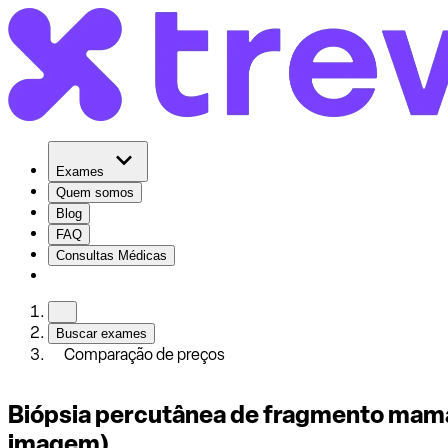
Exames
Quem somos
Blog
FAQ
Consultas Médicas
Buscar exames
Comparação de preços
Biópsia percutânea de fragmento mamári
imagem)