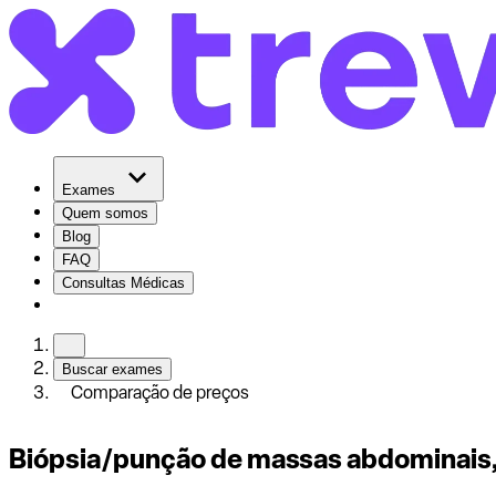
Exames
Quem somos
Blog
FAQ
Consultas Médicas
Buscar exames
Comparação de preços
Biópsia/punção de massas abdominais