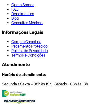
Quem Somos
FAQ
Depoimentos
Blog
Consultas Médicas
Informações Legais
Compra Garantida
Pagamento Protegido
Política de Privacidade
Termos e Condições
Atendimento
Horário de atendimento:
Segunda a Sexta – 08h às 19h | Sábado - 08h às 13h