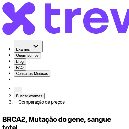
Exames
Quem somos
Blog
FAQ
Consultas Médicas
Buscar exames
Comparação de preços
BRCA2, Mutação do gene, sangue
total