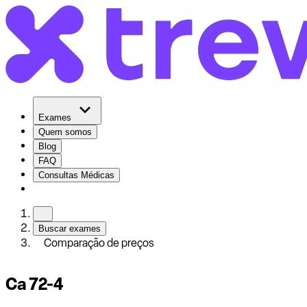
Exames
Quem somos
Blog
FAQ
Consultas Médicas
Buscar exames
Comparação de preços
Ca 72-4