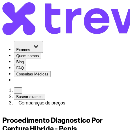
Exames
Quem somos
Blog
FAQ
Consultas Médicas
Buscar exames
Comparação de preços
Procedimento Diagnostico Por
Captura Hibrida - Penis