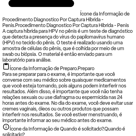
Ícone da Informação de
Procedimento Diagnostico Por Captura Hibrida -
Penis.
Procedimento Diagnostico Por Captura Hibrida - Penis
A captura híbrida para HPV no pênis é um teste de diagnóstico
que detecta a presença do vírus do papilomavírus humano
(HPV) no tecido do pênis. O teste é realizado usando uma
amostra de células do pênis, que é colhida por meio de um
swab ou biópsia. O material é então enviado para um
laboratório para análise.
Ícone da Informação de Preparo.
Preparo
Para se preparar para o exame, é importante que você
converse com seu médico sobre quaisquer medicamentos
que você esteja tomando, pois alguns podem interferir nos
resultados. Além disso, é importante que você não tenha
relações sexuais ou use diafragma ou espermicida nas 24
horas antes do exame. No dia do exame, você deve evitar usar
cremes vaginais, óleos ou outros produtos que possam
interferir nos resultados. Se você estiver menstruando, é
importante informar ao seu médico antes do exame.
Ícone da Informação de Quando é solicitado?.
Quando é
solicitado?