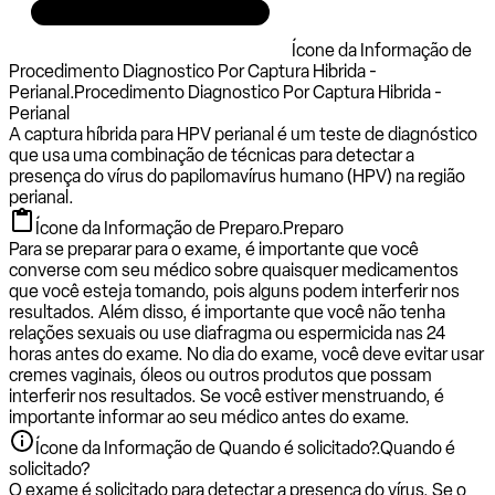
Ícone da Informação de
Procedimento Diagnostico Por Captura Hibrida -
Perianal.
Procedimento Diagnostico Por Captura Hibrida -
Perianal
A captura híbrida para HPV perianal é um teste de diagnóstico
que usa uma combinação de técnicas para detectar a
presença do vírus do papilomavírus humano (HPV) na região
perianal.
Ícone da Informação de Preparo.
Preparo
Para se preparar para o exame, é importante que você
converse com seu médico sobre quaisquer medicamentos
que você esteja tomando, pois alguns podem interferir nos
resultados. Além disso, é importante que você não tenha
relações sexuais ou use diafragma ou espermicida nas 24
horas antes do exame. No dia do exame, você deve evitar usar
cremes vaginais, óleos ou outros produtos que possam
interferir nos resultados. Se você estiver menstruando, é
importante informar ao seu médico antes do exame.
Ícone da Informação de Quando é solicitado?.
Quando é
solicitado?
O exame é solicitado para detectar a presença do vírus. Se o