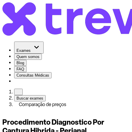
Exames
Quem somos
Blog
FAQ
Consultas Médicas
Buscar exames
Comparação de preços
Procedimento Diagnostico Por
Captura Hibrida - Perianal