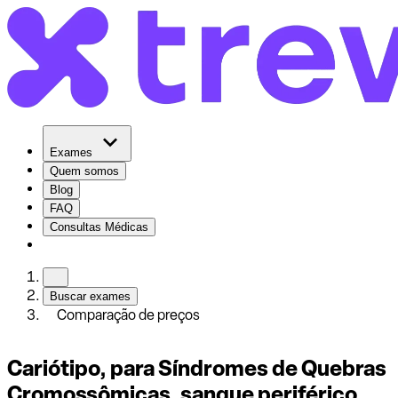
Exames
Quem somos
Blog
FAQ
Consultas Médicas
Buscar exames
Comparação de preços
Cariótipo, para Síndromes de Quebras
Cromossômicas, sangue periférico