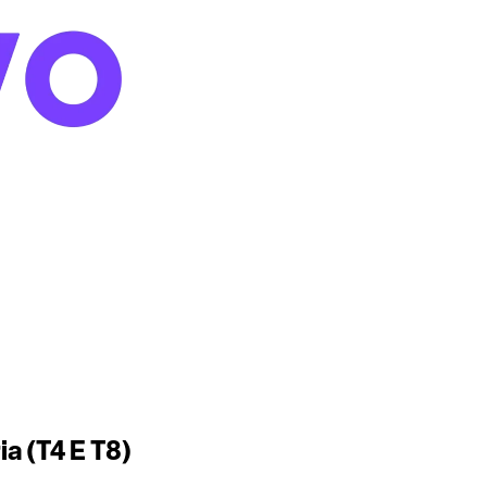
a (T4 E T8)