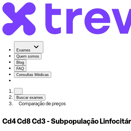
Exames
Quem somos
Blog
FAQ
Consultas Médicas
Buscar exames
Comparação de preços
Cd4 Cd8 Cd3 - Subpopulação Linfocitári