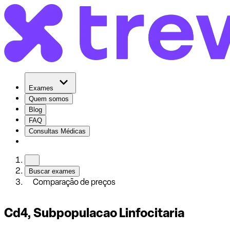
Exames
Quem somos
Blog
FAQ
Consultas Médicas
Buscar exames
Comparação de preços
Cd4, Subpopulacao Linfocitaria