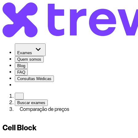
Exames
Quem somos
Blog
FAQ
Consultas Médicas
Buscar exames
Comparação de preços
Cell Block