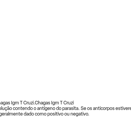
agas Igm T Cruzi.
Chagas Igm T Cruzi
ução contendo o antígeno do parasita. Se os anticorpos estivere
é geralmente dado como positivo ou negativo.