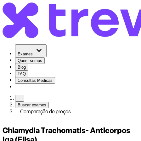
Exames
Quem somos
Blog
FAQ
Consultas Médicas
Buscar exames
Comparação de preços
Chlamydia Trachomatis- Anticorpos
Iga (Elisa)