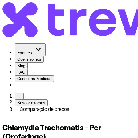
Exames
Quem somos
Blog
FAQ
Consultas Médicas
Buscar exames
Comparação de preços
Chlamydia Trachomatis - Pcr
(Orofaringe)