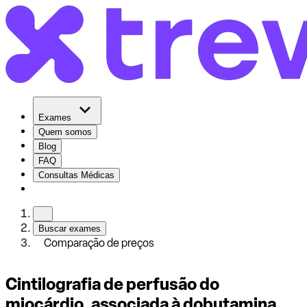
Exames
Quem somos
Blog
FAQ
Consultas Médicas
Buscar exames
Comparação de preços
Cintilografia de perfusão do
miocárdio, associada à dobutamina