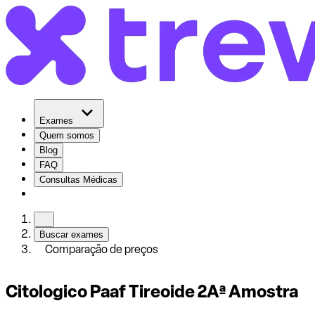
Exames
Quem somos
Blog
FAQ
Consultas Médicas
Buscar exames
Comparação de preços
Citologico Paaf Tireoide 2Aª Amostra