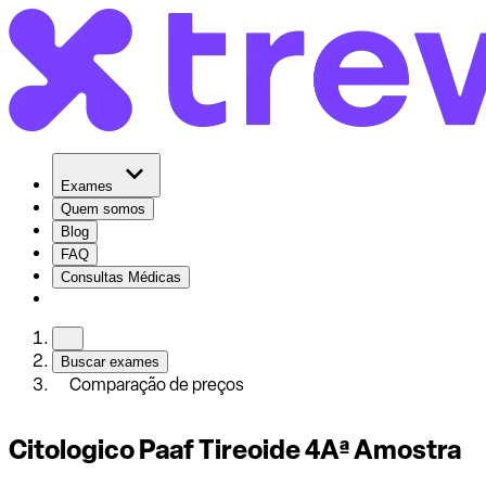
Exames
Quem somos
Blog
FAQ
Consultas Médicas
Buscar exames
Comparação de preços
Citologico Paaf Tireoide 4Aª Amostra