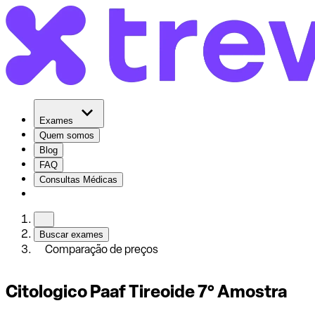
Exames
Quem somos
Blog
FAQ
Consultas Médicas
Buscar exames
Comparação de preços
Citologico Paaf Tireoide 7° Amostra