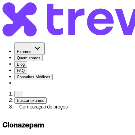
Exames
Quem somos
Blog
FAQ
Consultas Médicas
Buscar exames
Comparação de preços
Clonazepam