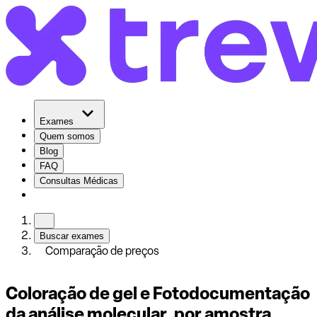
Exames
Quem somos
Blog
FAQ
Consultas Médicas
Buscar exames
Comparação de preços
Coloração de gel e Fotodocumentação
da análise molecular, por amostra