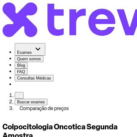
Exames
Quem somos
Blog
FAQ
Consultas Médicas
Buscar exames
Comparação de preços
Colpocitologia Oncotica Segunda
Amostra