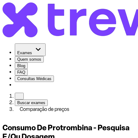
Exames
Quem somos
Blog
FAQ
Consultas Médicas
Buscar exames
Comparação de preços
Consumo De Protrombina - Pesquisa
E/Ou Dosagem