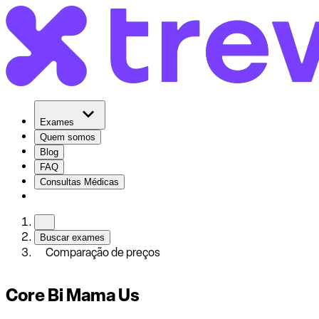
Exames
Quem somos
Blog
FAQ
Consultas Médicas
Buscar exames
Comparação de preços
Core Bi Mama Us