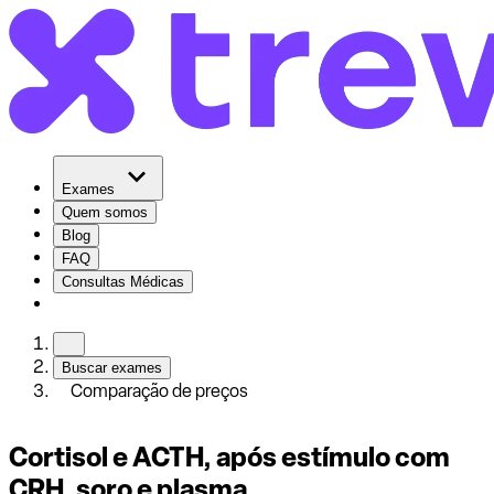
Exames
Quem somos
Blog
FAQ
Consultas Médicas
Buscar exames
Comparação de preços
Cortisol e ACTH, após estímulo com
CRH, soro e plasma