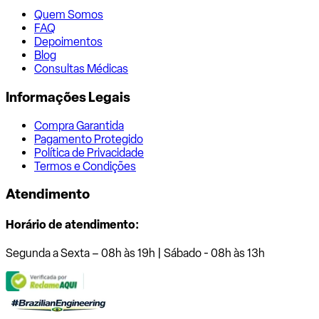
Quem Somos
FAQ
Depoimentos
Blog
Consultas Médicas
Informações Legais
Compra Garantida
Pagamento Protegido
Política de Privacidade
Termos e Condições
Atendimento
Horário de atendimento:
Segunda a Sexta – 08h às 19h | Sábado - 08h às 13h