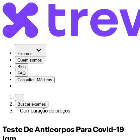
Exames
Quem somos
Blog
FAQ
Consultas Médicas
Buscar exames
Comparação de preços
Teste De Anticorpos Para Covid-19
Igm