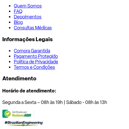
Quem Somos
FAQ
Depoimentos
Blog
Consultas Médicas
Informações Legais
Compra Garantida
Pagamento Protegido
Política de Privacidade
Termos e Condições
Atendimento
Horário de atendimento:
Segunda a Sexta – 08h às 19h | Sábado - 08h às 13h