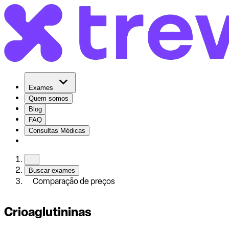
Exames
Quem somos
Blog
FAQ
Consultas Médicas
Buscar exames
Comparação de preços
Crioaglutininas